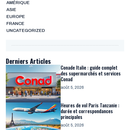
AMÉRIQUE
ASIE
EUROPE
FRANCE
UNCATEGORIZED
Derniers Articles
Conade Italie : guide complet
des supermarchés et services
Conad
août 5, 2026
Heures de vol Paris Tanzanie :
durée et correspondances
principales
août 5, 2026