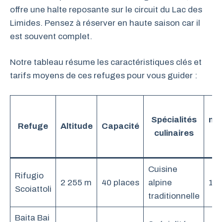
offre une halte reposante sur le circuit du Lac des
Limides. Pensez à réserver en haute saison car il
est souvent complet.
Notre tableau résume les caractéristiques clés et
tarifs moyens de ces refuges pour vous guider :
P
Spécialités
mo
Refuge
Altitude
Capacité
culinaires
p
(
Cuisine
Rifugio
2 255 m
40 places
alpine
15
Scoiattoli
traditionnelle
Baita Bai