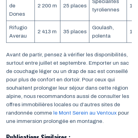
Spécialités
de
2 200 m
25 places
18
tyroliennes
Dones
Rifugio
Goulash,
2 413 m
35 places
16
Averau
polenta
Avant de partir, pensez à vérifier les disponibilités,
surtout entre juillet et septembre. Emporter un sac
de couchage léger ou un drap de sac est conseillé
pour plus de confort en dortoir. Pour ceux qui
souhaitent prolonger leur séjour dans cette région
alpine, nous recommandons aussi de consulter les
offres immobilières locales ou d’autres sites de
randonnée comme
le Mont Serein au Ventoux
pour
une immersion prolongée en montagne.
Publications Similaires :